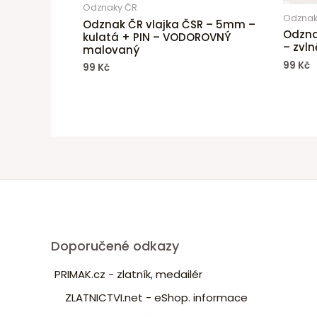
Odznaky ČR
Odznak
Odznak ČR vlajka ČSR – 5mm –
Odzna
kulatá + PIN – VODOROVNÝ
– zvln
malovaný
99
Kč
99
Kč
Doporučené odkazy
PRIMAK.cz - zlatník, medailér
ZLATNICTVI.net - eShop. informace