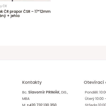
y ČR
k ČR prapor ČSR – 17*12mm
ěný + jehla
Kontakty
Otevírací
Bc.
Slavomír PRIMÁK
, DiS.,
Pondělí: 10:0
MBA
Úterý 10:00 
M:
+420 732 130 350
Středa 10:00