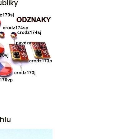
bliky
hlu