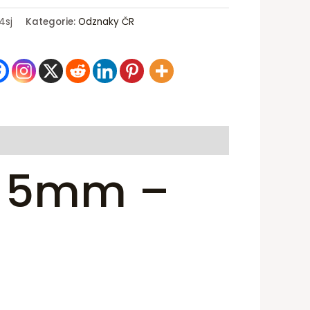
4sj
Kategorie:
Odznaky ČR
– 5mm –