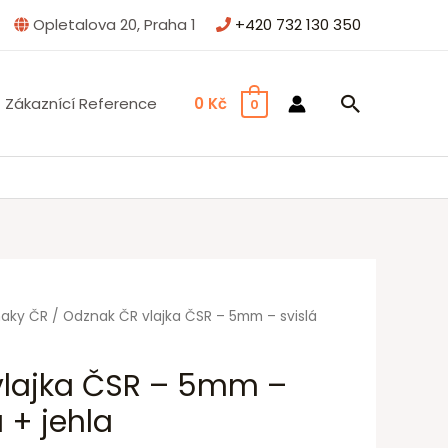
Opletalova 20, Praha 1
+420 732 130 350
Zákaznící Reference
0
Kč
0
aky ČR
/ Odznak ČR vlajka ČSR – 5mm – svislá
vlajka ČSR – 5mm –
á + jehla