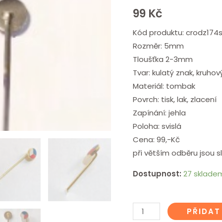
99
Kč
Kód produktu: crodz174s
Rozměr: 5mm
Tloušťka 2-3mm
Tvar: kulatý znak, kruhov
Materiál: tombak
Povrch: tisk, lak, zlacení
Zapínání: jehla
Poloha: svislá
Cena: 99,-Kč
při větším odběru jsou s
Dostupnost:
27 sklade
PŘIDAT