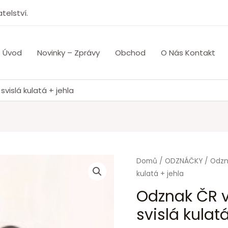
telství.
Úvod
Novinky – Zprávy
Obchod
O Nás Kontakt
vislá kulatá + jehla
Domů
/
ODZNÁČKY
/
Odzn
kulatá + jehla
Odznak ČR 
svislá kulat