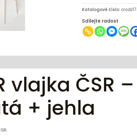
Katalogové číslo:
crodz17
Sdílejte radost
 vlajka ČSR 
atá + jehla
ČSR.