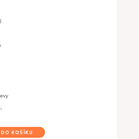
j
ý
levy
m
 DO KOŠÍKU