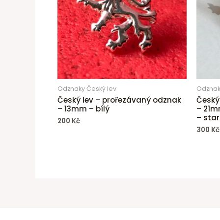
Odznaky Český lev
Odznak
Český lev – prořezávaný odznak
Český
– 13mm – bílý
– 21m
– star
200
Kč
300
Kč