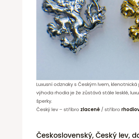
Luxusní odznaky s Českým lvem, klenotnická p
výhoda rhodia je že zůstává stále lesklé, lux
šperky.
Český lev – stříbro
zlacené
/ stříbro
rhodio
Československý, Český lev, d