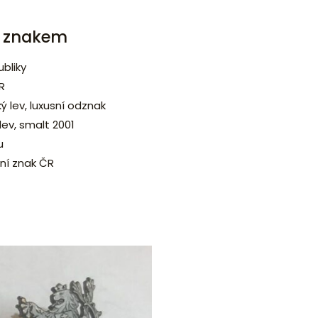
m znakem
bliky
R
ý lev, luxusní odznak
lev, smalt 2001
u
ní znak ČR