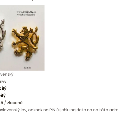
lovenský
arvy
bílý
ílý
25
/
zlacené
koslovenský lev, odznak na PIN či jehlu najdete na na této ad