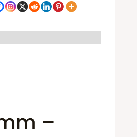
18mm –