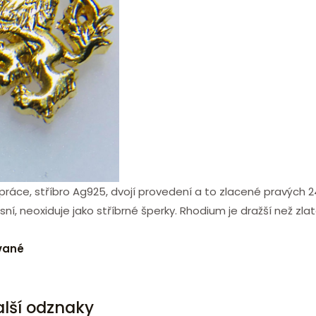
ráce, stříbro Ag925, dvojí provedení a to zlacené pravých 2
usní, neoxiduje jako stříbrné šperky. Rhodium je dražší než zl
vané
alší odznaky