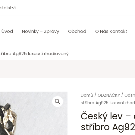
telství.
Úvod
Novinky – Zprávy
Obchod
O Nás Kontakt
říbro Ag925 luxusní rhodiovaný
Domů
/
ODZNÁČKY
/
Odzn
stříbro Ag925 luxusní rho
Český lev –
stříbro Ag9