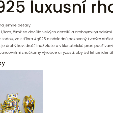
925 luxusní r
má jemné detaily.
8cm, čímž se docílilo velkých detailů a drobnými ryteckými 
etodou, ze stříbra Ag925 a následně pokovený tvrdým stál
 je drahý kov, dražší než zlato a v klenotnické praxi používan
uncovními značkamy výrobce a ryzosti, aby byl lehce identif
ky