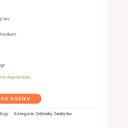
ý lev
 rhodium
agr
na objednávku
 DO KOŠÍKU
18agr
Kategorie:
Odznaky Český lev