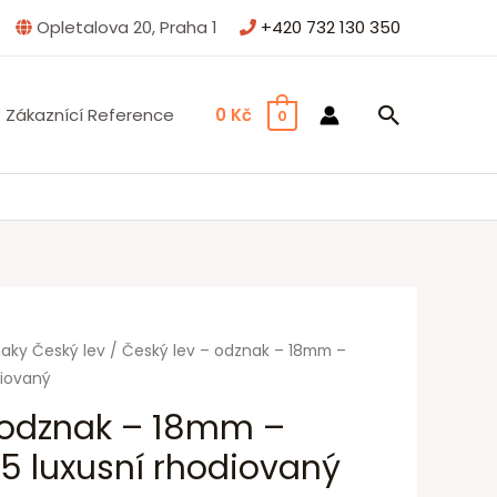
Opletalova 20, Praha 1
+420 732 130 350
Zákaznící Reference
0
Kč
0
aky Český lev
/ Český lev – odznak – 18mm –
diovaný
 odznak – 18mm –
25 luxusní rhodiovaný