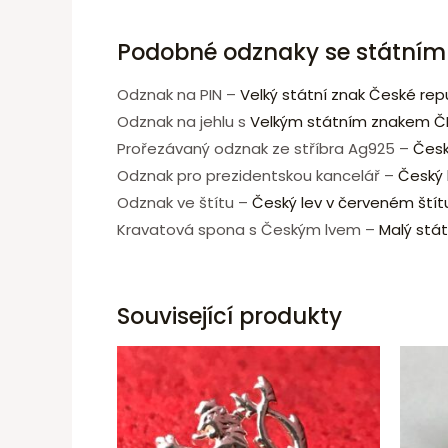
Podobné odznaky se státní
Odznak na PIN –
Velký státní znak České repu
Odznak na jehlu s
Velkým státním znakem Č
Prořezávaný odznak ze stříbra Ag925 –
Česk
Odznak pro prezidentskou kancelář –
Český 
Odznak ve štítu –
Český lev v červeném štít
Kravatová spona s Českým lvem –
Malý stát
Související produkty