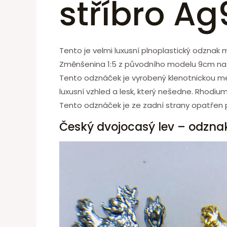
stříbro Ag
Tento je velmi luxusní plnoplastický odznak 
Změnšenina 1:5 z původního modelu 9cm na 1,
Tento odznáček je vyrobený klenotnickou m
luxusní vzhled a lesk, který nešedne. Rhodium
Tento odznáček je ze zadní strany opatřen p
Český dvojocasý lev – odzna