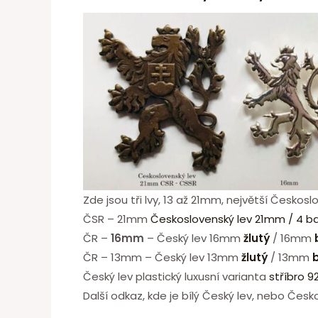
Zde jsou tři lvy, 13 až 21mm, největší Českos
ČSR – 21mm
Československý lev 21mm / 4 b
ČR –
16mm
– Český lev 16mm
žlutý
/ 16mm
ČR – 13mm – Český lev 13mm
žlutý
/ 13mm
b
Český lev plastický luxusní varianta
stříbro 9
Další odkaz, kde je bílý Český lev, nebo Čes